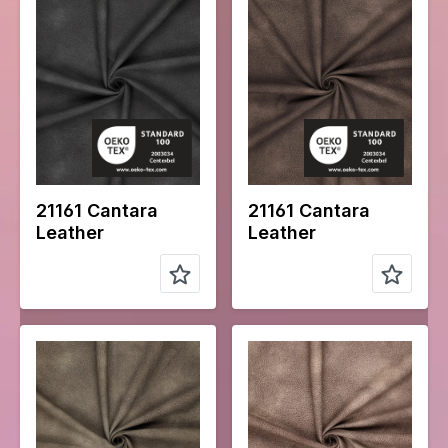
Largeur en
150
Largeur en
150
cm
cm
Poids en
240
Poids en
240
gr/m2
gr/m2
Type de
Leather
Type de
Leather
tissu
tissu
Compositio
Face:
Compositio
Face:
n
100%PU
n
100%PU
Back:
Back:
100%PL
100%PL
21161 Cantara
21161 Cantara
Leather
Leather
Color
Verte
Color
Naturels
Largeur en
150
Largeur en
150
cm
cm
Poids en
240
Poids en
240
gr/m2
gr/m2
Type de
Leather
Type de
Leather