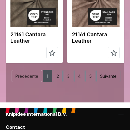
tissu
tissu
Compositio
Face:
Compositio
Face:
n
100%PU
n
100%PU
Back:
Back:
100%PL
100%PL
21161 Cantara
21161 Cantara
Leather
Leather
Précédente
1
2
3
4
5
Suivante
Knipidee International B.V.
Contact