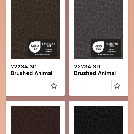
Color
Verte
Color
Gris
Largeur en
140
Largeur en
140
cm
cm
Poids en
230
Poids en
230
gr/m2
gr/m2
Type de
Leather
Type de
Leather
tissu
tissu
Compositio
70%PL
Compositio
70%PL
n
25%PU
n
25%PU
5%EA
5%EA
22234 3D
22234 3D
Brushed Animal
Brushed Animal
Color
Marron
Color
Noir
Largeur en
140
Largeur en
140
cm
cm
Poids en
230
Poids en
230
gr/m2
gr/m2