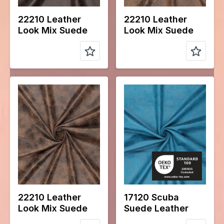
22210 Leather
22210 Leather
Look Mix Suede
Look Mix Suede
Color
Naturels
Color
Bleu
Largeur en
145
Largeur en
145
cm
cm
Poids en
280
Poids en
280
gr/m2
gr/m2
Type de
Suede
Type de
Suede
tissu
tissu
Compositio
92%PL
Compositio
95%PL
n
8%EA
n
5%EA
22210 Leather
17120 Scuba
Look Mix Suede
Suede Leather