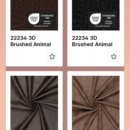
Type de
Leather
Type de
Leather
tissu
tissu
Compositio
70%PL
Compositio
70%PL
n
25%PU
n
25%PU
5%EA
5%EA
22234 3D
22234 3D
Brushed Animal
Brushed Animal
Color
Noir
Color
Naturels
Largeur en
145
Largeur en
145
cm
cm
Poids en
280
Poids en
280
gr/m2
gr/m2
Type de
Suede
Type de
Suede
tissu
tissu
Compositio
92%PL
Compositio
92%PL
n
8%EA
n
8%EA