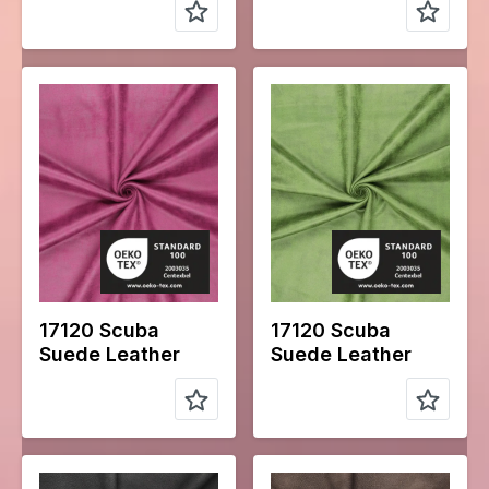
Color
Rose
Color
Verte
Largeur en
145
Largeur en
145
cm
cm
Poids en
280
Poids en
280
gr/m2
gr/m2
Type de
Suede
Type de
Suede
tissu
tissu
Compositio
95%PL
Compositio
95%PL
n
5%EA
n
5%EA
17120 Scuba
17120 Scuba
Suede Leather
Suede Leather
Color
Noir
Color
Marron