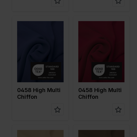
Color
Bleu
Color
Rose
Largeur
145
Largeur
145
en cm
en cm
Poids en
80
Poids en
80
gr/m2
gr/m2
Type de
Chiffon
Type de
Chiffon
tissu
tissu
Compositi
100%PL
Compositi
100%PL
on
on
0458 High Multi
0458 High Multi
Chiffon
Chiffon
Color
Marron
Color
Marron