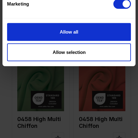
Marketing
0458 High Multi
0458 High Multi
Chiffon
Chiffon
Allow all
Allow selection
Color
Verte
Color
Rose
Largeur
145
Largeur
145
en cm
en cm
Poids en
80
Poids en
80
gr/m2
gr/m2
Type de
Chiffon
Type de
Chiffon
tissu
tissu
Compositi
100%PL
Compositi
100%PL
on
on
0458 High Multi
0458 High Multi
Chiffon
Chiffon