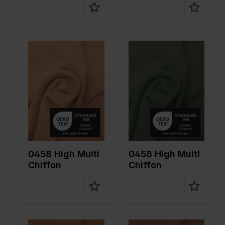
Color
Marron
Color
Verte
Largeur
145
Largeur
145
en cm
en cm
Poids en
80
Poids en
80
gr/m2
gr/m2
Type de
Chiffon
Type de
Chiffon
tissu
tissu
Compositi
100%PL
Compositi
100%PL
on
on
0458 High Multi
0458 High Multi
Chiffon
Chiffon