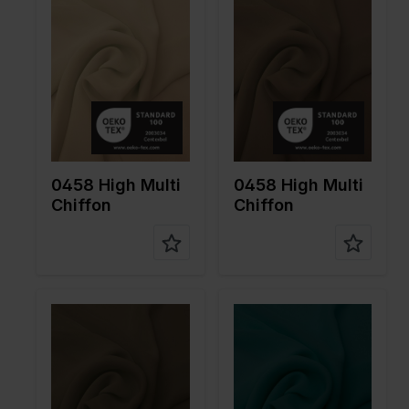
Largeur
145
Largeur
145
en cm
en cm
Poids en
80
Poids en
80
gr/m2
gr/m2
Type de
Chiffon
Type de
Chiffon
tissu
tissu
Compositi
100%PL
Compositi
100%PL
on
on
0458 High Multi
0458 High Multi
Chiffon
Chiffon
Color
Verte
Color
Bleu
Largeur
145
Largeur
145
en cm
en cm
Poids en
80
Poids en
80
gr/m2
gr/m2