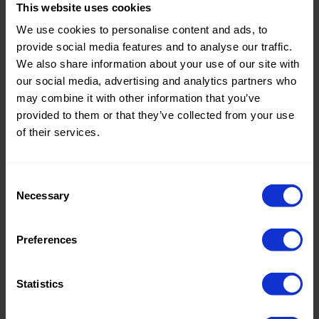
This website uses cookies
Type de
Chiffon
Type de
Chiffon
tissu
tissu
We use cookies to personalise content and ads, to
Compositi
100%PL
Compositi
100%PL
provide social media features and to analyse our traffic.
on
on
We also share information about your use of our site with
our social media, advertising and analytics partners who
0458 High Multi
0458 High Multi
may combine it with other information that you’ve
Chiffon
Chiffon
provided to them or that they’ve collected from your use
of their services.
Consent
Color
Rose
Color
Rose
Necessary
Selection
Largeur
145
Largeur
145
en cm
en cm
Poids en
80
Poids en
80
Preferences
gr/m2
gr/m2
Type de
Chiffon
Type de
Chiffon
tissu
tissu
Statistics
Compositi
100%PL
Compositi
100%PL
on
on