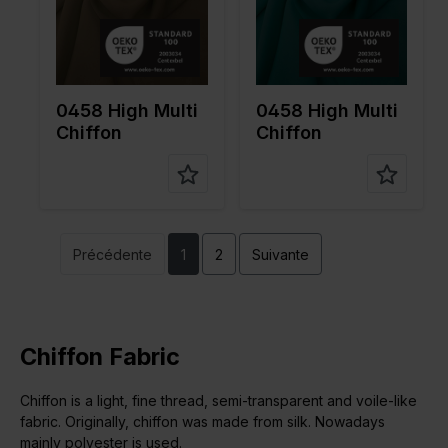
Type de
Chiffon
Type de
Chiffon
tissu
tissu
Compositi
100%PL
Compositi
100%PL
on
on
0458 High Multi
0458 High Multi
Chiffon
Chiffon
Précédente
1
2
Suivante
Chiffon Fabric
Chiffon is a light, fine thread, semi-transparent and voile-like
fabric. Originally, chiffon was made from silk. Nowadays
mainly polyester is used.