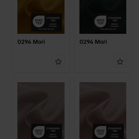
gr/m2
gr/m2
Type de
Chiffon
Type de
Chiffon
tissu
tissu
Compositi
70%CO
Compositi
70%CO
on
30%SE
on
30%SE
0294 Mori
0294 Mori
Color
Naturels
Color
Naturels
Largeur
140
Largeur
140
en cm
en cm
Poids en
40
Poids en
40
gr/m2
gr/m2
Type de
Chiffon
Type de
Chiffon
tissu
tissu
Compositi
70%CO
Compositi
70%CO