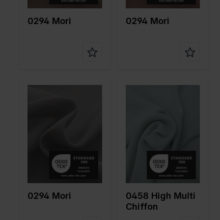
on
30%SE
on
30%SE
0294 Mori
0294 Mori
Color
Gris
Color
Bleu
Largeur
140
Largeur
145
en cm
en cm
Poids en
40
Poids en
80
gr/m2
gr/m2
Type de
Chiffon
Type de
Chiffon
tissu
tissu
Compositi
70%CO
Compositi
100%PL
on
30%SE
on
0294 Mori
0458 High Multi
Chiffon