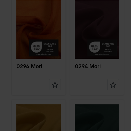
Color
Rouge
Color
Rouge
Largeur
140
Largeur
140
en cm
en cm
Poids en
40
Poids en
40
gr/m2
gr/m2
Type de
Chiffon
Type de
Chiffon
tissu
tissu
Compositi
70%CO
Compositi
70%CO
on
30%SE
on
30%SE
0294 Mori
0294 Mori
Color
Jaune
Color
Verte
Largeur
140
Largeur
140
en cm
en cm
Poids en
40
Poids en
40