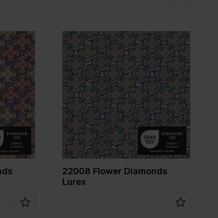
Color
Bleu
Largeur en cm
150
Poids en gr/m2
200
Type de tissu
Lurex
20%ME
Composition
76%PL 20%ME
4%EA
nds
22008 Flower Diamonds
Lurex