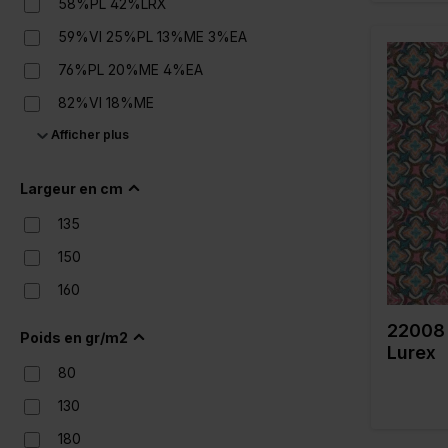
58%PL 42%LRX
59%VI 25%PL 13%ME 3%EA
76%PL 20%ME 4%EA
82%VI 18%ME
Color
Afficher plus
86%PL10%ME 4%EA
Largeur
Poids en
98%PL 2%EA
Type de 
Largeur en cm
Composi
135
150
160
22008
Poids en gr/m2
Lurex
80
130
180