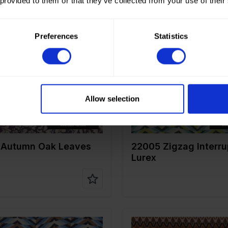
 provided to them or that they’ve collected from your use of their
Preferences
Statistics
Pourpre
Color
Verte
 en cm
150
Largeur en cm
150
 gr/m2
200
Poids en gr/m2
200
tissu
Lurex
Type de tissu
Lurex
tion
76%PL 20%ME
Composition
76%PL 
4%EA
4%EA
Allow selection
 Autumn Oak Leaves
22005 Zigzag Interr
Lurex