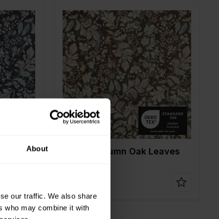
Color
Rouge
Largeur en cm
150
Poids en gr/m2
200
Type de tissu
Lurex
20%ME
Composition
76%PL 20%ME
4%EA
About
eaves
22006 Autumn Oak Leaves
Lurex
se our traffic. We also share
ers who may combine it with