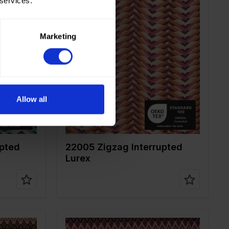
 services.
Marketing
Color
Rouge
Largeur en cm
150
Poids en gr/m2
200
Type de tissu
Lurex
20%ME
Composition
76%PL 20%ME
4%EA
Allow all
upted
22005 Zigzag Interrupted
Lurex