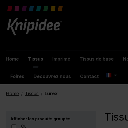
 main content
Home
Tissus
Imprimé
Tissus de base
No
Foires
Decouvrez nous
Contact
Home
Tissus
Lurex
/
/
Tiss
Afficher les produits groupés
Oui