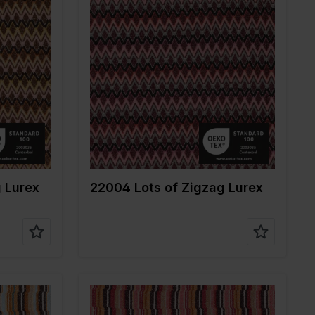
Color
Rouge
Largeur en cm
150
Poids en gr/m2
200
Type de tissu
Lurex
20%ME
Composition
76%PL 20%ME
4%EA
 Lurex
22004 Lots of Zigzag Lurex