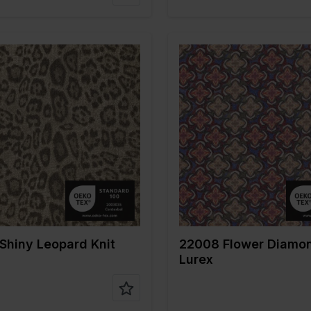
Color
Bleu
Marron
Largeur en cm
150
 en cm
135
Poids en gr/m2
200
 gr/m2
250
Type de tissu
Lurex
tissu
Lurex
Composition
76%PL 
tion
98%PL 2%EA
4%EA
Shiny Leopard Knit
22008 Flower Diamo
Lurex