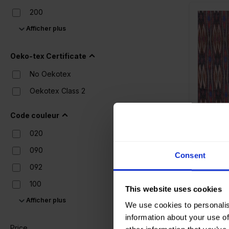
200
Afficher plus
250
320
Color
Oeko-tex Certificate
Largeur
Poids en
No Oekotex
Type de 
Oekotex Class 2
Composi
Code couleur
020
090
Consent
22007 
092
Lurex
100
This website uses cookies
Afficher plus
110
We use cookies to personalis
information about your use of
178
Price