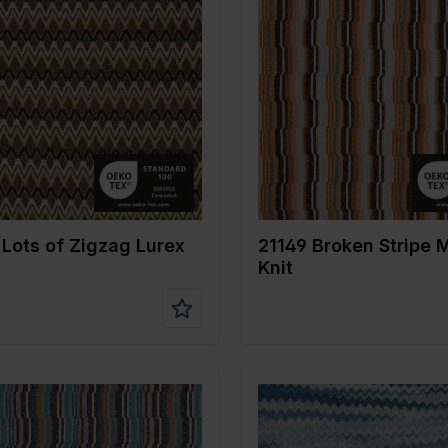
Verte
Color
Jaune
 en cm
150
Largeur en cm
150
 gr/m2
200
Poids en gr/m2
200
tissu
Lurex
Type de tissu
Lurex
tion
76%PL 20%ME
Composition
76%PL 
4%EA
4%EA
Lots of Zigzag Lurex
21149 Broken Stripe M
Knit