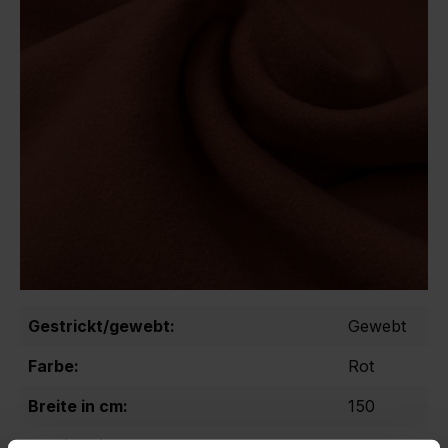
Gestrickt/gewebt:
Gewebt
Farbe:
Rot
Breite in cm:
150
Gewicht in gr/m2:
375