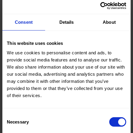
Home/Women/Kids/Outdoor/Specials:
Kids
Fashion
,
Consent
Details
About
Women
Fashion
This website uses cookies
Kollektion / Saison:
Basic
We use cookies to personalise content and ads, to
Oeko-tex Zertifikate:
Oekotex
provide social media features and to analyse our traffic.
Class 2
We also share information about your use of our site with
our social media, advertising and analytics partners who
Qualität / Stoffart:
Double
may combine it with other information that you’ve
Face
provided to them or that they’ve collected from your use
Thema:
Solid
of their services.
Colors
(UNI)
Consent
Zusammenstellung:
80%PL
Necessary
Selection
19%VI