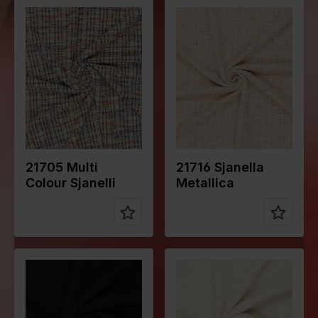
Farbe
Mehrfarbig
Farbe
Orange
Breite in
155
Breite in
150
cm
cm
Gewicht in
320
Gewicht in
270
gr/m2
gr/m2
Qualität /
Tweed
Qualität /
Tweed
Stoffart
Stoffart
Zusammen
78%PL
Zusammen
64%PL
stellung
20%CO
stellung
35%CO
2%EA
1%ME
21705 Multi
21716 Sjanella
Colour Sjanelli
Metallica
Farbe
Schwarz
Farbe
Grauweiß
Breite in
145
Breite in
145
cm
cm
Gewicht in
450
Gewicht in
450