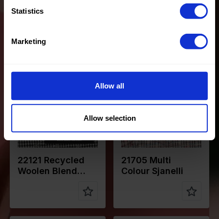
Beany
Statistics
Marketing
Farbe
Grauweiß
Farbe
Mehrfarbig
Breite in
135
Breite in
155
cm
cm
Gewicht in
385
Gewicht in
320
Allow all
gr/m2
gr/m2
Qualität /
Wool
Qualität /
Tweed
Stoffart
Stoffart
Allow selection
Zusammen
80%PL
Zusammen
78%PL
stellung
10%WO
stellung
20%CO
10%O.F.
2%EA
22121 Recycled
21705 Multi
Woolen Blend
Colour Sjanelli
Beany