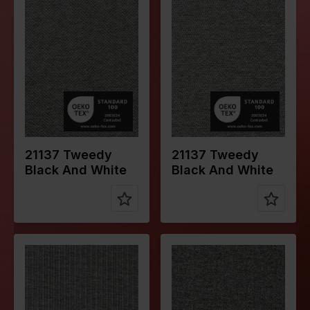
Farbe
Schwarz
Farbe
Schwarz
Breite in
155
Breite in
155
cm
cm
Gewicht in
310
Gewicht in
310
gr/m2
gr/m2
Qualität /
Tweed
Qualität /
Tweed
Stoffart
Stoffart
Zusammen
66%PL
Zusammen
66%PL
stellung
30%VI
stellung
30%VI
4%EA
4%EA
21137 Tweedy
21137 Tweedy
Black And White
Black And White
Farbe
Schwarz
Farbe
Schwarz
Breite in
155
Breite in
155
cm
cm
Gewicht in
310
Gewicht in
310
gr/m2
gr/m2