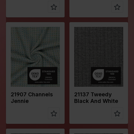
Farbe
Schwarz
Farbe
Grün
Breite in
155
Breite in
145
cm
cm
Gewicht in
310
Gewicht in
390
gr/m2
gr/m2
Qualität /
Tweed
Qualität /
Tweed
Stoffart
Stoffart
Zusammen
66%PL
Zusammen
70%PL
stellung
30%VI
stellung
30%WO
4%EA
21907 Channels
21137 Tweedy
Jennie
Black And White