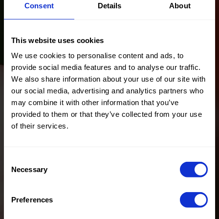
stellung
15%CO
stellung
15%CO
Consent
Details
About
10%VI
10%VI
2%ME 1%EA
2%ME 1%EA
22230 Sjanelli
22230 Sjanelli
This website uses cookies
Rivo
Rivo
We use cookies to personalise content and ads, to
provide social media features and to analyse our traffic.
We also share information about your use of our site with
our social media, advertising and analytics partners who
Farbe
Grauweiß
Farbe
Schwarz
may combine it with other information that you’ve
Breite in
135
Breite in
135
provided to them or that they’ve collected from your use
cm
cm
of their services.
Gewicht in
530
Gewicht in
385
gr/m2
gr/m2
Qualität /
Tweed
Qualität /
Wool
Consent
Stoffart
Stoffart
Necessary
Zusammen
60%VI
Zusammen
80%PL
Selection
stellung
35%AC
stellung
10%WO
5%CO
10%O.F.
Preferences
22246 Multi
22121 Recycled
Chanelli
Woolen Blend