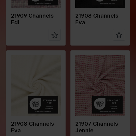
stellung
30%WO
stellung
20%WO
21909 Channels
21908 Channels
Edi
Eva
Farbe
Grauweiß
Farbe
Pink
Breite in
145
Breite in
145
cm
cm
Gewicht in
510
Gewicht in
390
gr/m2
gr/m2
Qualität /
Tweed
Qualität /
Tweed
Stoffart
Stoffart
Zusammen
80%PL
Zusammen
70%PL
stellung
20%WO
stellung
30%WO
21908 Channels
21907 Channels
Eva
Jennie