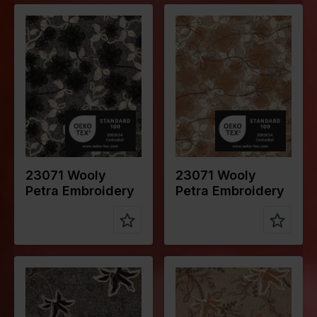
Farbe
Grau
Farbe
Naturels
Breite in
130
Breite in
130
cm
cm
Gewicht in
650
Gewicht in
650
gr/m2
gr/m2
Qualität /
Tweed
Qualität /
Tweed
Stoffart
Stoffart
Zusammen
Ground:
Zusammen
Ground:
stellung
75%PL
stellung
75%PL
25%WO
25%WO
Embroidery:
Embroidery:
100%CO
100%CO
23071 Wooly
23071 Wooly
Petra Embroidery
Petra Embroidery
Farbe
Grau
Farbe
Naturels
Breite in
130
Breite in
130
cm
cm
Gewicht in
600
Gewicht in
600
gr/m2
gr/m2