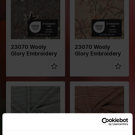
Qualität /
Tweed
Qualität /
Tweed
Stoffart
Stoffart
Zusammen
Ground:
Zusammen
Ground:
stellung
75%PL
stellung
75%PL
25%WO
25%WO
Embroidery:
Embroidery:
100%CO
100%CO
23070 Wooly
23070 Wooly
Glory Embroidery
Glory Embroidery
Farbe
Blau
Farbe
Rot
Breite in
160
Breite in
160
cm
cm
Gewicht in
275
Gewicht in
275
gr/m2
gr/m2
Qualität /
Tweed
Qualität /
Tweed
Stoffart
Stoffart
Zusammen
72%PL
Zusammen
72%PL