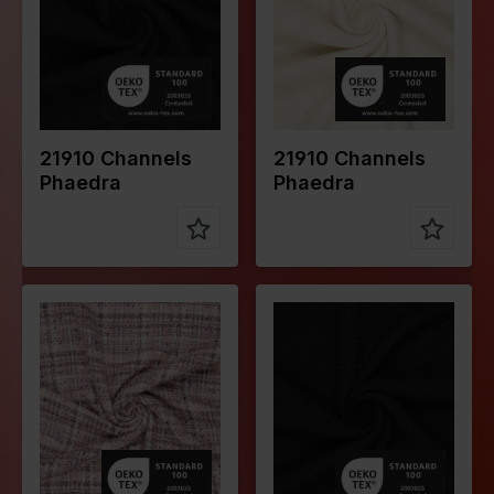
gr/m2
gr/m2
Qualität /
Tweed
Qualität /
Tweed
Stoffart
Stoffart
Zusammen
70%AC
Zusammen
70%AC
stellung
20%WO
stellung
20%WO
10%PL
10%PL
21910 Channels
21910 Channels
Phaedra
Phaedra
Farbe
Lila
Farbe
Schwarz
Breite in
145
Breite in
145
cm
cm
Gewicht in
300
Gewicht in
510
gr/m2
gr/m2
Qualität /
Tweed
Qualität /
Tweed
Stoffart
Stoffart
Zusammen
70%PL
Zusammen
80%PL