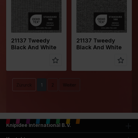
Qualität /
Tweed
Qualität /
Tweed
Stoffart
Stoffart
Zusammen
66%PL
Zusammen
66%PL
stellung
30%VI
stellung
30%VI
4%EA
4%EA
21137 Tweedy
21137 Tweedy
Black And White
Black And White
Zürurck
1
2
Weiter
Knipidee International B.V.