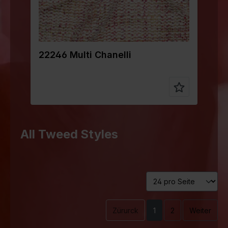
22246 Multi Chanelli
2
All Tweed Styles
Zürurck
1
2
Weiter