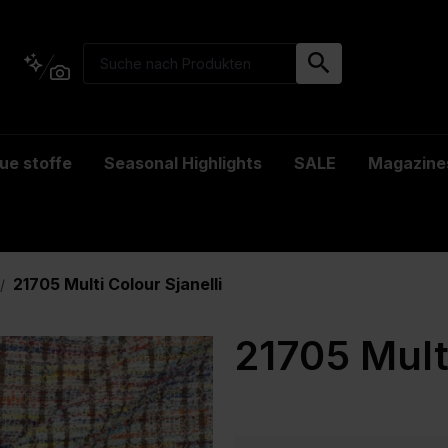
ue stoffe
Seasonal Highlights
SALE
Magazine
21705 Multi Colour Sjanelli
/
21705 Multi