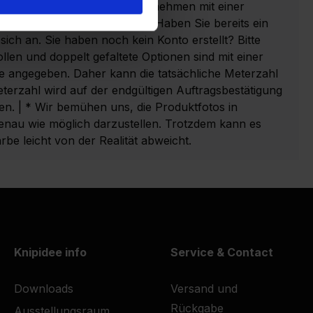
en Sie, dass wir nur an Unternehmen mit einer
dentifikationsnummer liefern. Haben Sie bereits ein
sich an. Sie haben noch kein Konto erstellt? Bitte
Rollen und doppelt gefaltete Optionen sind mit einer
e angegeben. Daher kann die tatsächliche Meterzahl
eterzahl wird auf der endgültigen Auftragsbestätigung
. | * Wir bemühen uns, die Produktfotos in
au wie möglich darzustellen. Trotzdem kann es
be leicht von der Realität abweicht.
Knipidee info
Service & Contact
Downloads
Versand und
Rückgabe
Ausstellungsraum