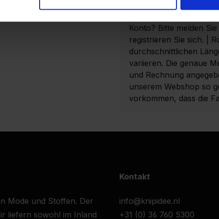
anzulegen. Bitte beacht
gültigen Umsatzsteuer-I
Konto? Bitte melden Sie 
registrieren Sie sich. | 
durchschnittlichen Läng
variieren. Die genaue M
und Rechnung angegeben
unserem Webshop so gen
vorkommen, dass die Far
Kontakt
 in Mode und Stoffen. Der
info@knipidee.nl
r liefern sowohl im Inland
+31 (0) 36 760 5300