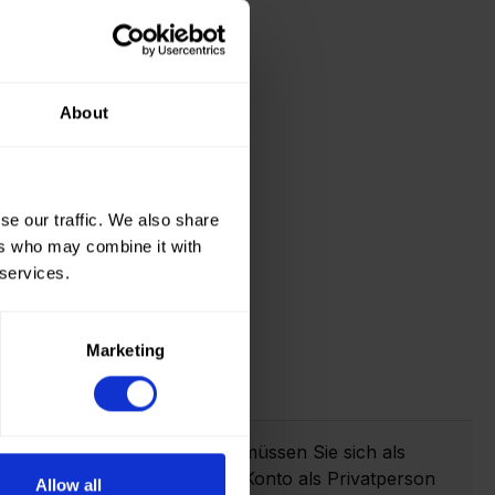
About
se our traffic. We also share
ers who may combine it with
 services.
Marketing
erem Webshop aufzugeben, müssen Sie sich als
ren. Es ist nicht möglich, ein Konto als Privatperson
Allow all