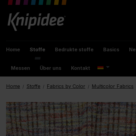
inhalt springen
Home
Stoffe
Bedrukte stoffe
Basics
Ne
Messen
Über uns
Kontakt
Home
Stoffe
Fabrics by Color
Multicolor Fabrics
/
/
/