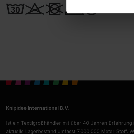
Knipidee International B.V.
Ist ein Textilgroßhändler mit über 40 Jahren Erfahrung
aktuelle Lagerbestand umfasst 7.000.000 Meter Stoff. Wi