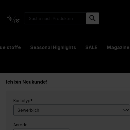
ue stoffe
Seasonal Highlights
SALE
Magazine
Ich bin Neukunde!
Persönliche Informationen
Kontotyp*
Anrede