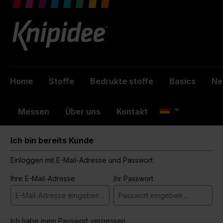
inhalt springen
Home
Stoffe
Bedrukte stoffe
Basics
Ne
Messen
Über uns
Kontakt
Ich bin bereits Kunde
Einloggen mit E-Mail-Adresse und Passwort
Ihre E-Mail-Adresse
Ihr Passwort
Ich habe mein Passwort vergessen.