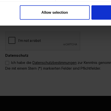
Telefonnummer
Allow selection
Lieferadresse weicht von Rechnungsadresse ab.
Datenschutz
Ich habe die
Datenschutzbestimmungen
zur Kenntnis genom
Die mit einem Stern (*) markierten Felder sind Pflichtfelder.