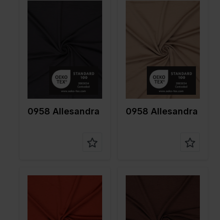
Farbe
Grau
Farbe
Naturels
Breite in
150
Breite in
150
cm
cm
Gewicht in
150
Gewicht in
150
gr/m2
gr/m2
Qualität /
Peach
Qualität /
Peach
Stoffart
Stoffart
Zusamme
100%PL
Zusamme
100%PL
nstellung
nstellung
0958 Allesandra
0958 Allesandra
Farbe
Rot
Farbe
Braun
Breite in
150
Breite in
150
cm
cm
Gewicht in
150
Gewicht in
150