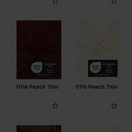
Farbe
Rot
Farbe
Grauweiß
Breite in
150
Breite in
150
cm
cm
Gewicht in
145
Gewicht in
145
gr/m2
gr/m2
Qualität /
Peach
Qualität /
Peach
Stoffart
Stoffart
Zusamme
100%PL
Zusamme
100%PL
nstellung
nstellung
0116 Peach Thin
0116 Peach Thin
Farbe
Naturels
Farbe
Weiß