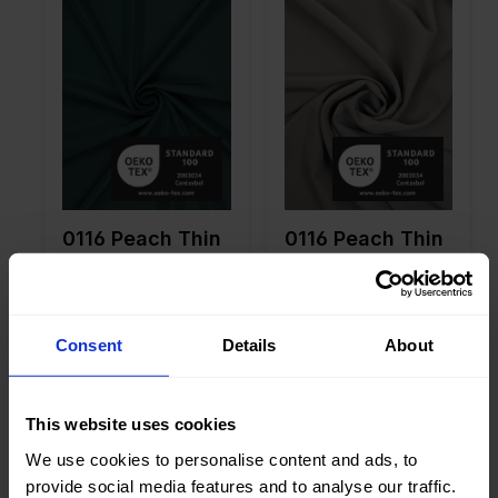
Farbe
Grün
Farbe
Grau
Breite in
150
Breite in
150
cm
cm
Gewicht in
145
Gewicht in
145
gr/m2
gr/m2
Qualität /
Peach
Qualität /
Peach
Stoffart
Stoffart
Zusamme
100%PL
Zusamme
100%PL
nstellung
nstellung
0116 Peach Thin
0116 Peach Thin
Consent
Details
About
Farbe
Rot
Farbe
Braun
This website uses cookies
Breite in
150
Breite in
150
cm
cm
We use cookies to personalise content and ads, to
Gewicht in
145
Gewicht in
145
provide social media features and to analyse our traffic.
gr/m2
gr/m2