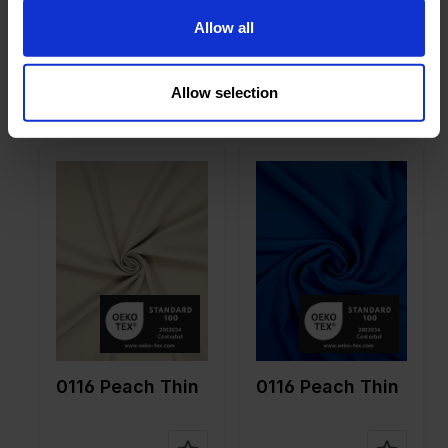
Allow all
0116 Peach Thin
0116 Peach Thin
Allow selection
Farbe
Braun
Farbe
Blau
Breite in
150
Breite in
150
cm
cm
Gewicht in
145
Gewicht in
145
gr/m2
gr/m2
Qualität /
Peach
Qualität /
Peach
Stoffart
Stoffart
Zusamme
100%PL
Zusamme
100%PL
nstellung
nstellung
0116 Peach Thin
0116 Peach Thin