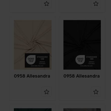
Farbe
Naturels
Farbe
Schwarz
Breite in
150
Breite in
150
cm
cm
Gewicht in
150
Gewicht in
150
gr/m2
gr/m2
Qualität /
Peach
Qualität /
Peach
Stoffart
Stoffart
Zusamme
100%PL
Zusamme
100%PL
nstellung
nstellung
0958 Allesandra
0958 Allesandra