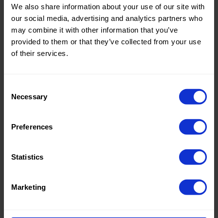
We also share information about your use of our site with
Qualität /
Peach
Qualität /
Peach
our social media, advertising and analytics partners who
Stoffart
Stoffart
may combine it with other information that you’ve
Zusamme
100%PL
Zusamme
100%PL
nstellung
nstellung
provided to them or that they’ve collected from your use
of their services.
0116 Peach Thin
0116 Peach Thin
Consent
Necessary
Selection
Preferences
Farbe
Grau
Farbe
Blau
Breite in
150
Breite in
150
cm
cm
Statistics
Gewicht in
145
Gewicht in
145
gr/m2
gr/m2
Qualität /
Peach
Qualität /
Peach
Marketing
Stoffart
Stoffart
Zusamme
100%PL
Zusamme
100%PL
nstellung
nstellung