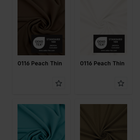
Breite in
150
Breite in
150
cm
cm
Gewicht in
145
Gewicht in
145
gr/m2
gr/m2
Qualität /
Peach
Qualität /
Peach
Stoffart
Stoffart
Zusamme
100%PL
Zusamme
100%PL
nstellung
nstellung
0116 Peach Thin
0116 Peach Thin
Farbe
Blau
Farbe
Grün
Breite in
150
Breite in
150
cm
cm
Gewicht in
145
Gewicht in
145
gr/m2
gr/m2