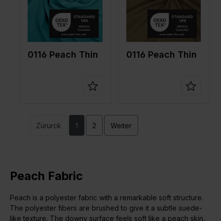
Qualität /
Peach
Qualität /
Peach
Stoffart
Stoffart
Zusamme
100%PL
Zusamme
100%PL
nstellung
nstellung
0116 Peach Thin
0116 Peach Thin
Zürurck
1
2
Weiter
Peach Fabric
Peach is a polyester fabric with a remarkable soft structure.
The polyester fibers are brushed to give it a subtle suede-
like texture. The downy surface feels soft like a peach skin.