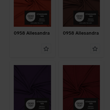
gr/m2
gr/m2
Qualität /
Peach
Qualität /
Peach
Stoffart
Stoffart
Zusamme
100%PL
Zusamme
100%PL
nstellung
nstellung
0958 Allesandra
0958 Allesandra
Farbe
Lila
Farbe
Rot
Breite in
150
Breite in
150
cm
cm
Gewicht in
150
Gewicht in
150
gr/m2
gr/m2
Qualität /
Peach
Qualität /
Peach
Stoffart
Stoffart
Zusamme
100%PL
Zusamme
100%PL