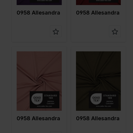
nstellung
nstellung
0958 Allesandra
0958 Allesandra
Farbe
Naturels
Farbe
Grün
Breite in
150
Breite in
150
cm
cm
Gewicht in
150
Gewicht in
150
gr/m2
gr/m2
Qualität /
Peach
Qualität /
Peach
Stoffart
Stoffart
Zusamme
100%PL
Zusamme
100%PL
nstellung
nstellung
0958 Allesandra
0958 Allesandra