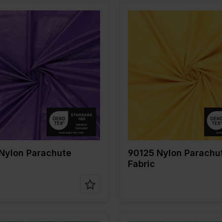
Lila
Farbe
Gelb
 cm
150
Breite in cm
150
in gr/m2
35
Gewicht in gr/m2
35
/ Stoffart
Nylon
Qualität / Stoffart
Nylon
nstellun
100%PA
Zusammenstellun
100%PA
g
Nylon Parachute
90125 Nylon Parachu
Fabric