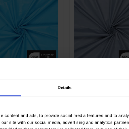
Blau
Farbe
Blau
 cm
150
Breite in cm
150
in gr/m2
35
Gewicht in gr/m2
35
/ Stoffart
Nylon
Qualität / Stoffart
Nylon
nstellun
100%PA
Zusammenstellun
100%PA
g
Nylon Parachute
90125 Nylon Parachu
Fabric
Details
e content and ads, to provide social media features and to analy
 our site with our social media, advertising and analytics partn