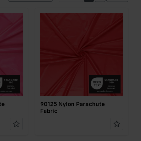
Farbe
Rot
Breite in cm
150
Gewicht in gr/m2
35
Qualität / Stoffart
Nylon
Zusammenstellun
100%PA
g
te
90125 Nylon Parachute
Fabric