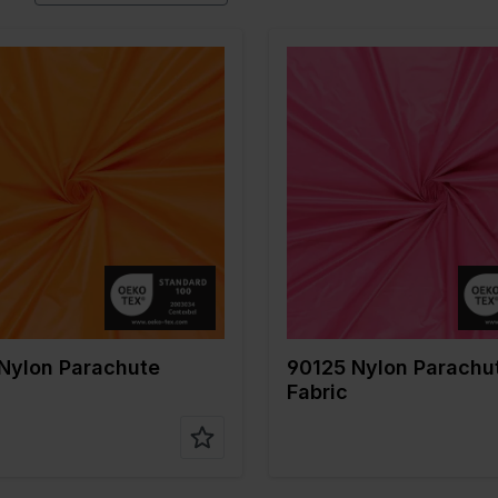
Orange
Farbe
Pink
 cm
150
Breite in cm
150
in gr/m2
35
Gewicht in gr/m2
35
/ Stoffart
Nylon
Qualität / Stoffart
Nylon
nstellun
100%PA
Zusammenstellun
100%PA
g
Nylon Parachute
90125 Nylon Parachu
Fabric