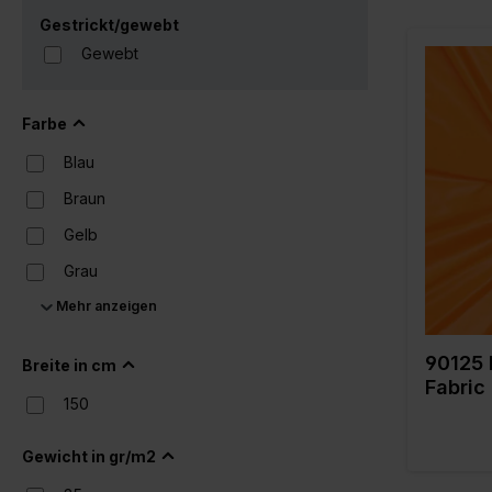
Gestrickt/gewebt
Gewebt
Farbe
Farbe
Breite in
Blau
Gewicht 
Braun
Qualität 
Zusamme
Gelb
g
Grau
Mehr anzeigen
Grauweiß
Grün
90125 
Breite in cm
Lila
Fabric
150
Naturels
Orange
Gewicht in gr/m2
Pink