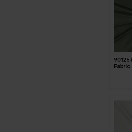
Breite in
Gewicht 
Qualität 
Zusamme
g
90125 
Fabric
Farbe
Breite in