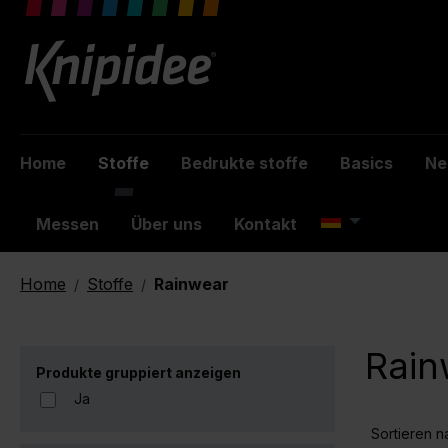
inhalt springen
Home
Stoffe
Bedrukte stoffe
Basics
Ne
Messen
Über uns
Kontakt
Home
Stoffe
Rainwear
/
/
Rain
Produkte gruppiert anzeigen
Ja
Sortieren n