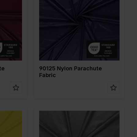
Farbe
Blau
Breite in cm
150
Gewicht in gr/m2
35
Qualität / Stoffart
Nylon
Zusammenstellun
100%PA
g
te
90125 Nylon Parachute
Fabric
Farbe
Grau