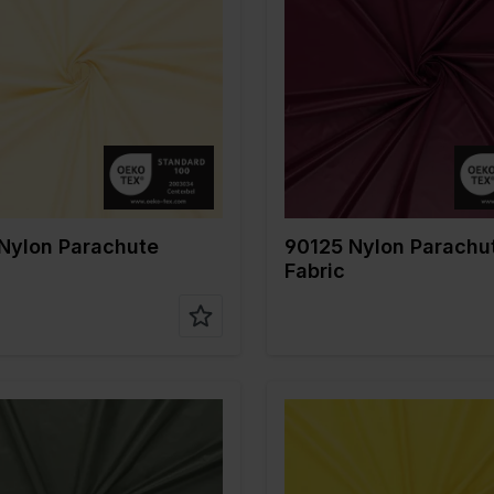
Grauweiß
Farbe
Rot
 cm
150
Breite in cm
150
in gr/m2
35
Gewicht in gr/m2
35
/ Stoffart
Nylon
Qualität / Stoffart
Nylon
nstellun
100%PA
Zusammenstellun
100%PA
g
Nylon Parachute
90125 Nylon Parachu
Fabric
Grün
Farbe
Gelb