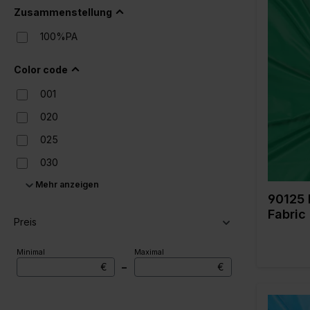
Zusammenstellung
100%PA
Farbe
Color code
Breite in
Gewicht 
001
Qualität 
Zusamme
020
g
025
030
Mehr anzeigen
090
90125 
092
Fabric
Preis
100
Minimal
Maximal
170
€
–
€
178
200