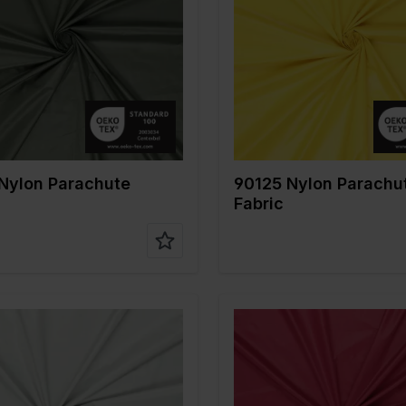
 cm
150
Breite in cm
150
in gr/m2
35
Gewicht in gr/m2
35
/ Stoffart
Nylon
Qualität / Stoffart
Nylon
nstellun
100%PA
Zusammenstellun
100%PA
g
Nylon Parachute
90125 Nylon Parachu
Fabric
Grau
Farbe
Rot
 cm
150
Breite in cm
150