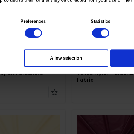
 provided to them or that they’ve collected from your use of their
Lila
Farbe
Pink
 cm
150
Breite in cm
150
Preferences
Statistics
in gr/m2
35
Gewicht in gr/m2
35
/ Stoffart
Nylon
Qualität / Stoffart
Nylon
nstellun
100%PA
Zusammenstellun
100%PA
g
Allow selection
Nylon Parachute
90125 Nylon Parachu
Fabric