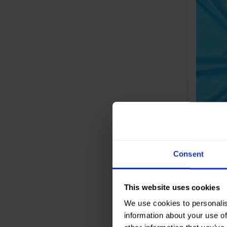
210
215
Farbe
Breite in
306
Gewicht 
309
Qualität 
Zusamme
314
g
320
322
400
90125 
425
Fabric
Consent
440
505
This website uses cookies
560
We use cookies to personalis
580
information about your use of
600