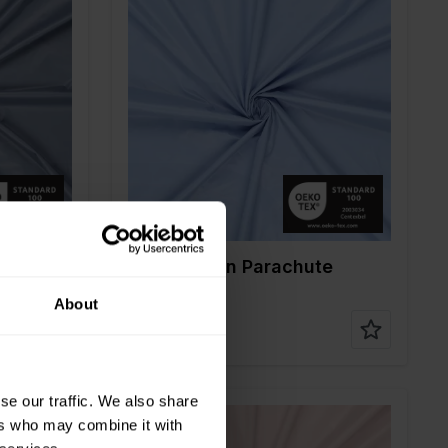
Farbe
Blau
Breite in cm
150
Gewicht in gr/m2
35
Qualität / Stoffart
Nylon
Zusammenstellun
100%PA
g
te
90125 Nylon Parachute
Fabric
About
se our traffic. We also share
ers who may combine it with