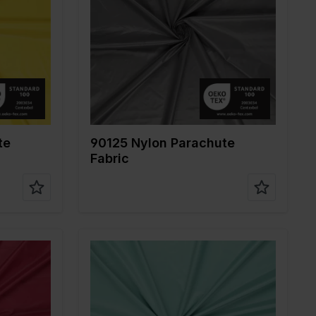
Breite in cm
150
Gewicht in gr/m2
35
Qualität / Stoffart
Nylon
Zusammenstellun
100%PA
g
te
90125 Nylon Parachute
Fabric
Farbe
Grün
Breite in cm
150