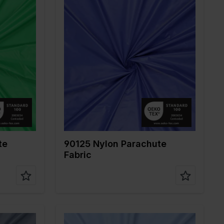
Farbe
Blau
Breite in cm
150
Gewicht in gr/m2
35
Qualität / Stoffart
Nylon
Zusammenstellun
100%PA
g
te
90125 Nylon Parachute
Fabric