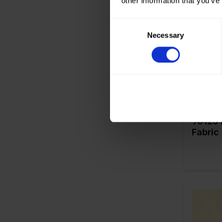
other information that you’ve
635
Farbe
Consent
Breite in
650
Necessary
Selection
Gewicht 
660
Qualität 
Zusamme
695
g
800
815
870
90125 
880
Fabric
950
980
999