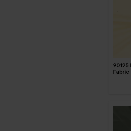
Farbe
Breite in
Gewicht 
Qualität 
Zusamme
g
90125 
Fabric
Farbe