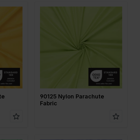
Farbe
Grün
Breite in cm
150
Gewicht in gr/m2
35
Qualität / Stoffart
Nylon
Zusammenstellun
100%PA
g
te
90125 Nylon Parachute
Fabric