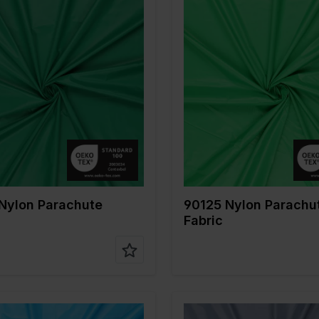
Grün
Farbe
Grün
 cm
150
Breite in cm
150
in gr/m2
35
Gewicht in gr/m2
35
/ Stoffart
Nylon
Qualität / Stoffart
Nylon
nstellun
100%PA
Zusammenstellun
100%PA
g
Nylon Parachute
90125 Nylon Parachu
Fabric