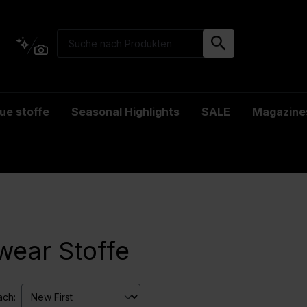
ue stoffe
Seasonal Highlights
SALE
Magazine
wear Stoffe
ach: