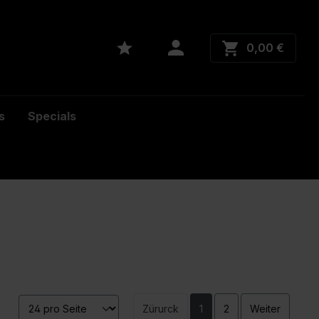
0,00 €
s
Specials
Zürurck
1
2
Weiter