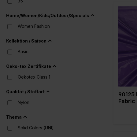
35
Rot
Home/Women/Kids/Outdoor/Specials
Schwarz
Women Fashion
Weiß
Farbe
Breite in
Kollektion / Saison
Gewicht 
Qualität 
Basic
Zusamme
g
Oeko-tex Zertifikate
Oekotex Class 1
Qualität / Stoffart
90125 
Fabric
Nylon
Thema
Solid Colors (UNI)