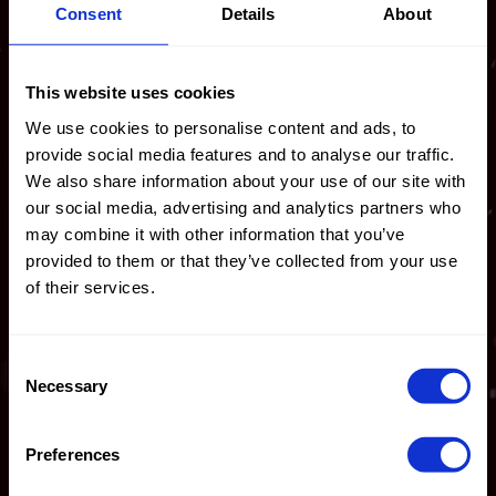
stellung
100% PL
Zusammen
90%PL
Consent
Details
About
Embroidery
stellung
10%EA
100% PL
22734 Sequins
22412 Lisa Foil
This website uses cookies
Tulacia
Lace
We use cookies to personalise content and ads, to
provide social media features and to analyse our traffic.
We also share information about your use of our site with
our social media, advertising and analytics partners who
may combine it with other information that you’ve
Farbe
Braun
Farbe
Schwarz
provided to them or that they’ve collected from your use
Breite in
145
Breite in
145
cm
cm
of their services.
Gewicht in
155
Gewicht in
155
gr/m2
gr/m2
Qualität /
Lace
Qualität /
Lace
Consent
Stoffart
Stoffart
Necessary
Selection
Zusammen
90%PL
Zusammen
90%PL
stellung
10%EA
stellung
10%EA
Preferences
22412 Lisa Foil
22412 Lisa Foil
Lace
Lace