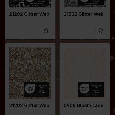
stellung
5%EA
stellung
5%EA
21202 Glitter Web
21202 Glitter Web
Farbe
Gold
Farbe
Pink
Breite in
145
Breite in
148
cm
cm
Gewicht in
150
Gewicht in
190
gr/m2
gr/m2
Qualität /
Lace
Qualität /
Lace
Stoffart
Stoffart
Zusammen
95%PL
Zusammen
95%PA
stellung
5%EA
stellung
5%EA
21202 Glitter Web
0908 Bloom Lace