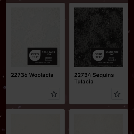
Farbe
Schwarz
Farbe
Grauweiß
Breite in
150
Breite in
130
cm
cm
Gewicht in
110
Gewicht in
235
gr/m2
gr/m2
Qualität /
Lace
Qualität /
Lace
Stoffart
Stoffart
Zusammen
Ground
Zusammen
98%PL
stellung
100% PL
stellung
2%ME
Embroidery
100% PL
22736 Woolacia
22734 Sequins
Tulacia
Farbe
Grauweiß
Farbe
Grauweiß
Breite in
150
Breite in
150
cm
cm
Gewicht in
140
Gewicht in
110