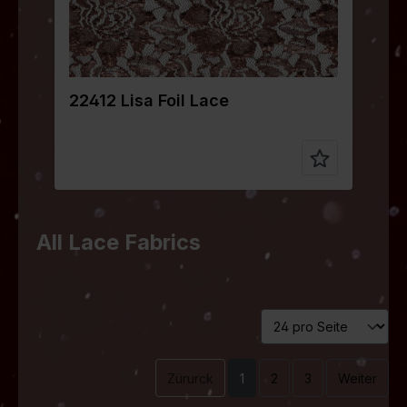
22412 Lisa Foil Lace
2
All Lace Fabrics
Zürurck
1
2
3
Weiter