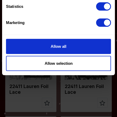
Statistics
Marketing
Farbe
Weiß
Farbe
Schwarz
Breite in
145
Breite in
145
cm
cm
Allow all
Gewicht in
140
Gewicht in
140
gr/m2
gr/m2
Qualität /
Lace
Qualität /
Lace
Allow selection
Stoffart
Stoffart
Zusammen
92%PL
Zusammen
92%PL
stellung
8%EA
stellung
8%EA
22411 Lauren Foil
22411 Lauren Foil
Lace
Lace