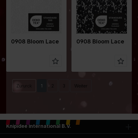
gr/m2
gr/m2
Qualität /
Lace
Qualität /
Lace
Stoffart
Stoffart
Zusammen
95%PA
Zusammen
95%PA
stellung
5%EA
stellung
5%EA
0908 Bloom Lace
0908 Bloom Lace
Zürurck
1
2
3
Weiter
Knipidee International B.V.