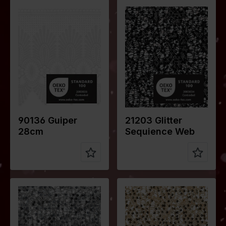
Farbe
Weiß
Farbe
Schwarz
Breite in
28
Breite in
140
cm
cm
Gewicht in
260
Gewicht in
225
gr/m2
gr/m2
Qualität /
Lace
Qualität /
Lace
Stoffart
Stoffart
Zusammen
100%PL
Zusammen
95%PL
stellung
stellung
5%EA
90136 Guiper
21203 Glitter
28cm
Sequience Web
Farbe
Silber
Farbe
Gold
Breite in
140
Breite in
140
cm
cm