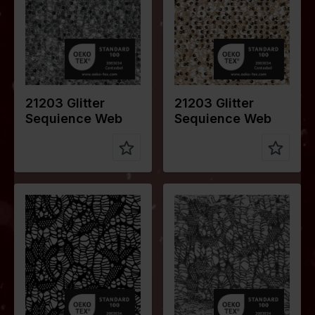
Gewicht in
225
Gewicht in
225
gr/m2
gr/m2
Qualität /
Lace
Qualität /
Lace
Stoffart
Stoffart
Zusammen
95%PL
Zusammen
95%PL
stellung
5%EA
stellung
5%EA
21203 Glitter
21203 Glitter
Sequience Web
Sequience Web
Farbe
Schwarz
Farbe
Silber
Breite in
145
Breite in
145
cm
cm
Gewicht in
150
Gewicht in
150
gr/m2
gr/m2
Qualität /
Lace
Qualität /
Lace
Stoffart
Stoffart
Zusammen
95%PL
Zusammen
95%PL