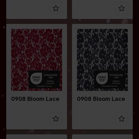
Farbe
Rot
Farbe
Blau
Breite in
148
Breite in
148
cm
cm
Gewicht in
190
Gewicht in
190
gr/m2
gr/m2
Qualität /
Lace
Qualität /
Lace
Stoffart
Stoffart
Zusammen
95%PA
Zusammen
95%PA
stellung
5%EA
stellung
5%EA
0908 Bloom Lace
0908 Bloom Lace