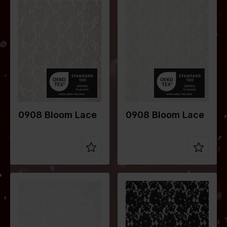
Farbe
Naturels
Farbe
Grauweiß
Breite in
148
Breite in
148
cm
cm
Gewicht in
190
Gewicht in
190
gr/m2
gr/m2
Qualität /
Lace
Qualität /
Lace
Stoffart
Stoffart
Zusammen
95%PA
Zusammen
95%PA
stellung
5%EA
stellung
5%EA
0908 Bloom Lace
0908 Bloom Lace
Farbe
Weiß
Farbe
Schwarz
Breite in
148
Breite in
148
cm
cm
Gewicht in
190
Gewicht in
190