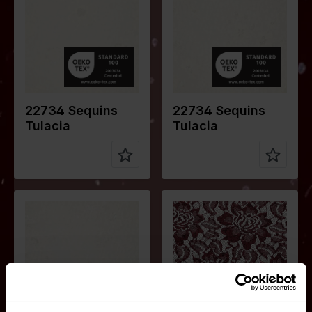
gr/m2
gr/m2
Qualität /
Lace
Qualität /
Lace
Stoffart
Stoffart
Zusammen
Ground
Zusammen
Ground
stellung
100% PL
stellung
100% PL
Embroidery
Embroidery
100% PL
100% PL
22734 Sequins
22734 Sequins
Tulacia
Tulacia
Farbe
Weiß
Breite in
150
Farbe
Rot
cm
Breite in
145
Gewicht in
110
cm
gr/m2
Gewicht in
155
Qualität /
Lace
gr/m2
Stoffart
Qualität /
Lace
Zusammen
Ground
Stoffart