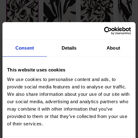
Gestrickt/gewebt:
Gewebt
Consent
Details
About
Farbe:
Weiß
Breite in cm:
145
This website uses cookies
Gewicht in gr/m2:
100
We use cookies to personalise content and ads, to
provide social media features and to analyse our traffic.
Home/Women/Kids/Outdoor/Specials:
Women
We also share information about your use of our site with
Fashion
our social media, advertising and analytics partners who
may combine it with other information that you’ve
Kollektion / Saison:
Summer
provided to them or that they’ve collected from your use
Oeko-tex Zertifikate:
Oekotex
of their services.
Class 1