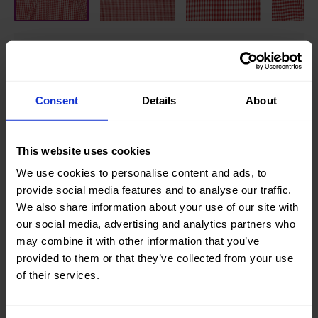
Gestrickt/gewebt:
Gewebt
Farbe:
Rot
Consent
Details
About
Breite in cm:
145
Gewicht in gr/m2:
135
This website uses cookies
Home/Women/Kids/Outdoor/Specials:
Women
We use cookies to personalise content and ads, to
Fashion
provide social media features and to analyse our traffic.
Kollektion / Saison:
Summer
We also share information about your use of our site with
our social media, advertising and analytics partners who
Oeko-tex Zertifikate:
Oekotex
may combine it with other information that you’ve
Class 1
provided to them or that they’ve collected from your use
of their services.
Qualität / Stoffart:
Polyester
Thema:
Check