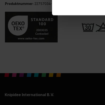
Produktnummer:
22757034-R
Knipidee International B.V.