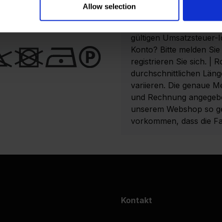
Um Bestellungen in uns
Allow selection
Geschäftskunde registrie
anzulegen. Bitte beacht
gültigen Umsatzsteuer-I
Konto? Bitte melden Sie 
registrieren Sie sich. | 
durchschnittlichen Läng
variieren. Die genaue M
und Rechnung angegeben
unserem Webshop so gen
vorkommen, dass die Far
Kontakt