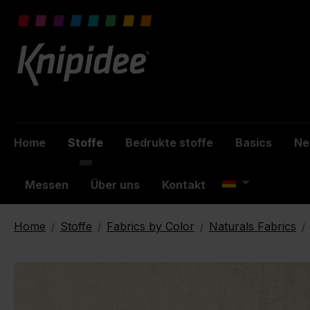
inhalt springen
Home
Stoffe
Bedrukte stoffe
Basics
Ne
Messen
Über uns
Kontakt
Home
Stoffe
Fabrics by Color
Naturals Fabrics
/
/
/
/