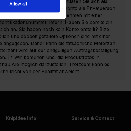
erem Webshop aufzugeben, müssen Sie sich als
Allow all
ren. Es ist nicht möglich, ein Konto als Privatperson
en Sie, dass wir nur an Unternehmen mit einer
dentifikationsnummer liefern. Haben Sie bereits ein
sich an. Sie haben noch kein Konto erstellt? Bitte
Rollen und doppelt gefaltete Optionen sind mit einer
e angegeben. Daher kann die tatsächliche Meterzahl
eterzahl wird auf der endgültigen Auftragsbestätigung
. | * Wir bemühen uns, die Produktfotos in
au wie möglich darzustellen. Trotzdem kann es
be leicht von der Realität abweicht.
Knipidee info
Service & Contact