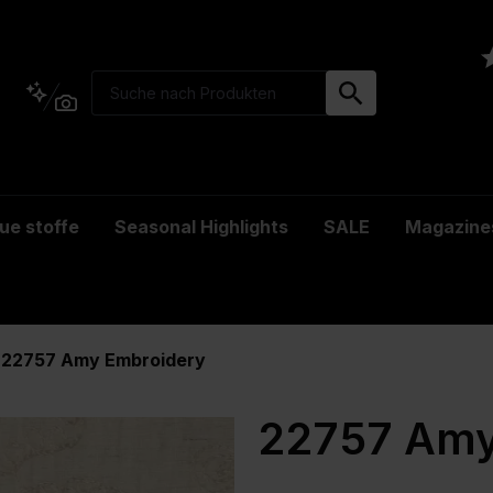
ue stoffe
Seasonal Highlights
SALE
Magazine
22757 Amy Embroidery
22757 Amy