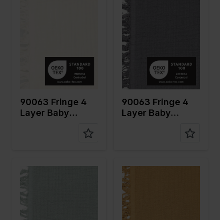
Breite in
135
Breite in
135
cm
cm
Gewicht in
240
Gewicht in
240
gr/m2
gr/m2
Qualität /
Mousseline
Qualität /
Mousseline
Stoffart
Stoffart
Zusamme
100%CO
Zusamme
100%CO
nstellung
nstellung
90063 Fringe 4
90063 Fringe 4
Layer Baby
Layer Baby
Cotton
Cotton
Farbe
Grün
Farbe
Braun
Breite in
135
Breite in
135
cm
cm
Gewicht in
240
Gewicht in
240
gr/m2
gr/m2