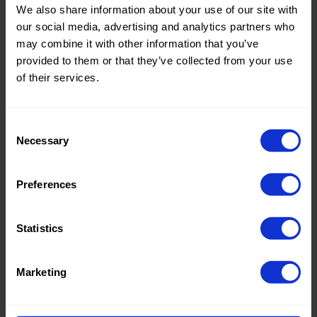
Breite in
135
Breite in
135
We also share information about your use of our site with
cm
cm
our social media, advertising and analytics partners who
Gewicht in
240
Gewicht in
240
may combine it with other information that you’ve
gr/m2
gr/m2
provided to them or that they’ve collected from your use
Qualität /
Mousseline
Qualität /
Mousseline
of their services.
Stoffart
Stoffart
Zusamme
100%CO
Zusamme
100%CO
nstellung
nstellung
Consent
90063 Fringe 4
90063 Fringe 4
Necessary
Selection
Layer Baby
Layer Baby
Cotton
Cotton
Preferences
Statistics
Farbe
Gelb
Farbe
Weiß
%
Breite in
130
Breite in
130
Marketing
cm
cm
Gewicht in
125
Gewicht in
320
gr/m2
gr/m2