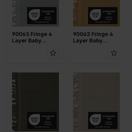
Qualität /
Mousseline
Qualität /
Mousseline
Stoffart
Stoffart
Zusamme
100%CO
Zusamme
100%CO
nstellung
nstellung
90063 Fringe 4
90063 Fringe 4
Layer Baby
Layer Baby
Cotton
Cotton
Farbe
Grün
Farbe
Naturels
Breite in
135
Breite in
135
cm
cm
Gewicht in
240
Gewicht in
240
gr/m2
gr/m2
Qualität /
Mousseline
Qualität /
Mousseline
Stoffart
Stoffart
Zusamme
100%CO
Zusamme
100%CO
nstellung
nstellung