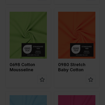
Farbe
Grün
Farbe
Orange
Breite in
130
Breite in
130
cm
cm
Gewicht in
125
Gewicht in
140
gr/m2
gr/m2
Qualität /
Mousseline
Qualität /
Mousseline
Stoffart
Stoffart
Zusamme
100%CO
Zusamme
98%CO
nstellung
nstellung
2%EA
0698 Cotton
0980 Stretch
Mousseline
Baby Cotton
Farbe
Blau
Farbe
Pink
Breite in
130
Breite in
130