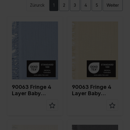
Zürurck
1
2
3
4
5
Weiter
Farbe
Blau
Farbe
Naturels
Breite in
135
Breite in
135
cm
cm
Gewicht in
240
Gewicht in
240
gr/m2
gr/m2
Qualität /
Mousseline
Qualität /
Mousseline
Stoffart
Stoffart
Zusamme
100%CO
Zusamme
100%CO
nstellung
nstellung
90063 Fringe 4
90063 Fringe 4
Layer Baby
Layer Baby
Cotton
Cotton
Farbe
Grauweiß
Farbe
Grau