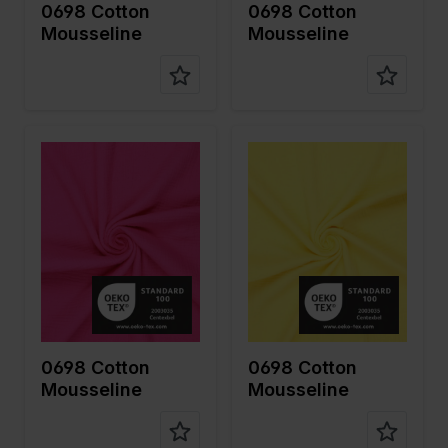
0698 Cotton
0698 Cotton
Mousseline
Mousseline
Farbe
Pink
Farbe
Gelb
Breite in
130
Breite in
130
cm
cm
Gewicht in
125
Gewicht in
125
gr/m2
gr/m2
Qualität /
Mousseline
Qualität /
Mousseline
Stoffart
Stoffart
Zusamme
100%CO
Zusamme
100%CO
nstellung
nstellung
0698 Cotton
0698 Cotton
Mousseline
Mousseline