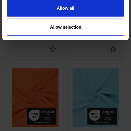
Qualität /
Mousseline
Qualität /
Mousseline
Stoffart
Stoffart
Allow all
Zusamme
100%CO
Zusamme
100%CO
nstellung
nstellung
Allow selection
0698 Cotton
0983 6 Layer
Mousseline
Cotton
Mousseline
Farbe
Orange
Farbe
Blau
Breite in
130
Breite in
130
cm
cm
Gewicht in
125
Gewicht in
125
gr/m2
gr/m2
Qualität /
Mousseline
Qualität /
Mousseline
Stoffart
Stoffart
Zusamme
100%CO
Zusamme
100%CO
nstellung
nstellung