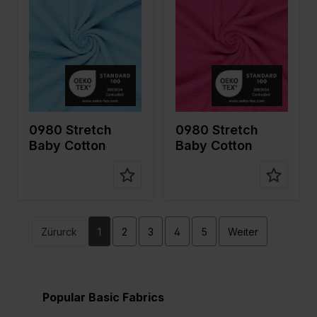
cm
cm
Gewicht in
140
Gewicht in
140
gr/m2
gr/m2
Qualität /
Mousseline
Qualität /
Mousseline
Stoffart
Stoffart
Zusamme
98%CO
Zusamme
98%CO
nstellung
2%EA
nstellung
2%EA
0980 Stretch
0980 Stretch
Baby Cotton
Baby Cotton
Zürurck
1
2
3
4
5
Weiter
Popular Basic Fabrics