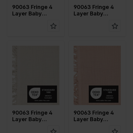
90063 Fringe 4
90063 Fringe 4
Layer Baby
Layer Baby
Cotton
Cotton
Farbe
Naturels
Farbe
Pink
Breite in
135
Breite in
135
cm
cm
Gewicht in
240
Gewicht in
240
gr/m2
gr/m2
Qualität /
Mousseline
Qualität /
Mousseline
Stoffart
Stoffart
Zusamme
100%CO
Zusamme
100%CO
nstellung
nstellung
90063 Fringe 4
90063 Fringe 4
Layer Baby
Layer Baby
Cotton
Cotton